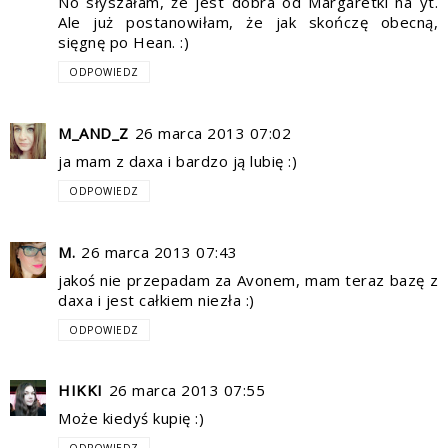
No słyszałam, że jest dobra od Margaretki na yt.
Ale już postanowiłam, że jak skończę obecną,
sięgnę po Hean. :)
ODPOWIEDZ
M_AND_Z
26 marca 2013 07:02
ja mam z daxa i bardzo ją lubię :)
ODPOWIEDZ
M.
26 marca 2013 07:43
jakoś nie przepadam za Avonem, mam teraz bazę z
daxa i jest całkiem niezła :)
ODPOWIEDZ
HIKKI
26 marca 2013 07:55
Może kiedyś kupię :)