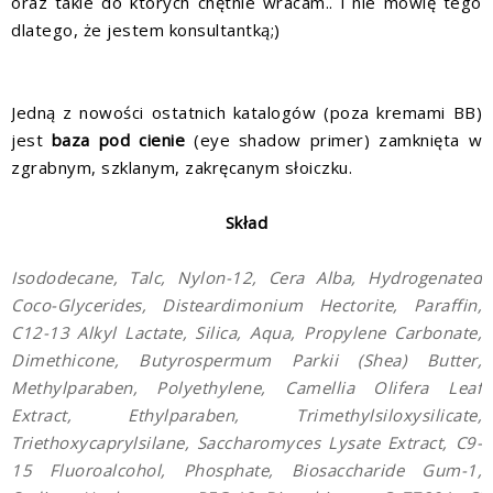
oraz takie do których chętnie wracam.. i nie mówię tego
dlatego, że jestem konsultantką;)
Jedną z nowości ostatnich katalogów (poza kremami BB)
jest
baza pod cienie
(eye shadow primer) zamknięta w
zgrabnym, szklanym, zakręcanym słoiczku.
Skład
Isododecane, Talc, Nylon-12, Cera Alba, Hydrogenated
Coco-Glycerides, Disteardimonium Hectorite, Paraffin,
C12-13 Alkyl Lactate, Silica, Aqua, Propylene Carbonate,
Dimethicone, Butyrospermum Parkii (Shea) Butter,
Methylparaben, Polyethylene, Camellia Olifera Leaf
Extract, Ethylparaben, Trimethylsiloxysilicate,
Triethoxycaprylsilane, Saccharomyces Lysate Extract, C9-
15 Fluoroalcohol, Phosphate, Biosaccharide Gum-1,