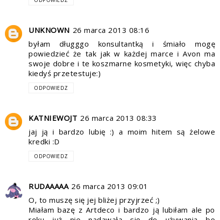
ODPOWIEDZ
UNKNOWN
26 marca 2013 08:16
byłam długggo konsultantką i śmiało mogę
powiedzieć że tak jak w każdej marce i Avon ma
swoje dobre i te koszmarne kosmetyki, więc chyba
kiedyś przetestuje:)
ODPOWIEDZ
KATNIEWOJT
26 marca 2013 08:33
jaj ją i bardzo lubię :) a moim hitem są żelowe
kredki :D
ODPOWIEDZ
RUDAAAAA
26 marca 2013 09:01
O, to muszę się jej bliżej przyjrzeć ;)
Miałam bazę z Artdeco i bardzo ją lubiłam ale po
roku już nie nadawała się do używania bo