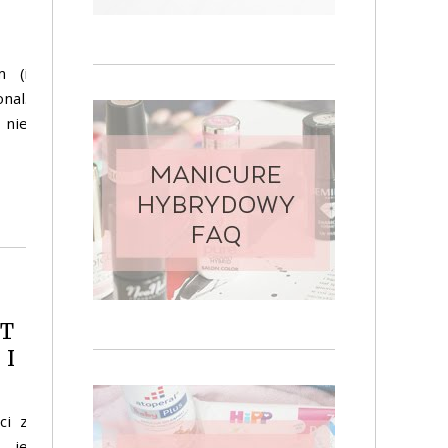
m (i
nal.
 nie
ET
 I
ci z
m je