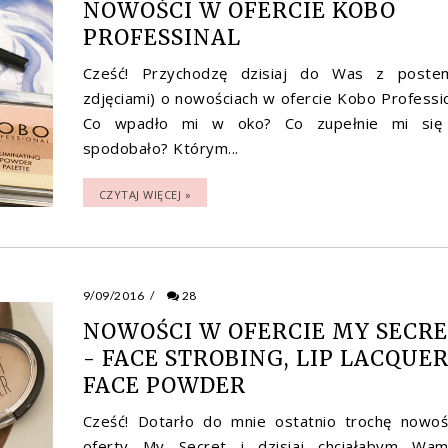
NOWOŚCI W OFERCIE KOBO
PROFESSINAL
Cześć! Przychodzę dzisiaj do Was z poste
zdjęciami) o nowościach w ofercie Kobo Professio
Co wpadło mi w oko? Co zupełnie mi się
spodobało? Którym...
CZYTAJ WIĘCEJ »
9/09/2016
/
28
NOWOŚCI W OFERCIE MY SECR
- FACE STROBING, LIP LACQUER
FACE POWDER
Cześć! Dotarło do mnie ostatnio trochę nowoś
oferty My Secret i dzisiaj chciałabym Wa