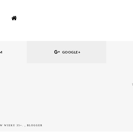
M
GOOGLE+
 W WIEKU 35+.
, BLOGGER