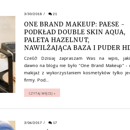
3/30/2018
/
21
ONE BRAND MAKEUP: PAESE -
PODKŁAD DOUBLE SKIN AQUA,
PALETA HAZELNUT,
NAWILŻAJĄCA BAZA I PUDER H
Cześć! Dzisiaj zapraszam Was na wpis, jak
dawno na blogu nie było "One Brand Makeup" - c
makijaż z wykorzystaniem kosmetyków tylko je
firmy. Pod...
CZYTAJ WIĘCEJ »
3/06/2017
/
17