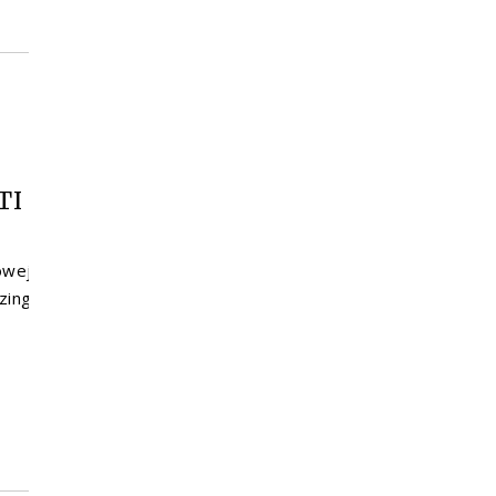
TI
owej
zing