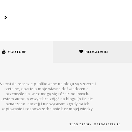
YOUTUBE
BLOGLOVIN
Wszystkie recenzje publikowane na blogu są szczere i
rzetelne, oparte o moje własne doświadczenia i
przemyślenia, więc mogą się różnić od innych.
Jestem autorką wszystkich zdjęć na blogu (o ile nie
oznaczono inaczej) i nie wyrażam zgody na ich
kopiowanie i rozpowszechnianie bez mojej wiedzy.
BLOG DESIGN:
KAROGRAFIA.PL