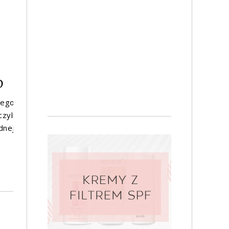
D
iego
zyli
dnej