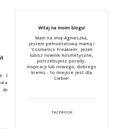
Witaj na moim blogu!
Mam na imię Agnieszka,
jestem pełnoetatową mamą i
'Cosmetics Freakiem'. Jeżeli
lubisz nowinki kosmetyczne,
a
potrzebujesz porady,
inspiracji lub nowego, dobrego
kremu - to miejsce jest dla
ka z
Ciebie!
ura.
y do
FACEBOOK