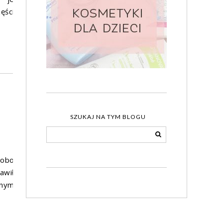
ęści
SZUKAJ NA TYM BLOGU
obo
awił
dnym