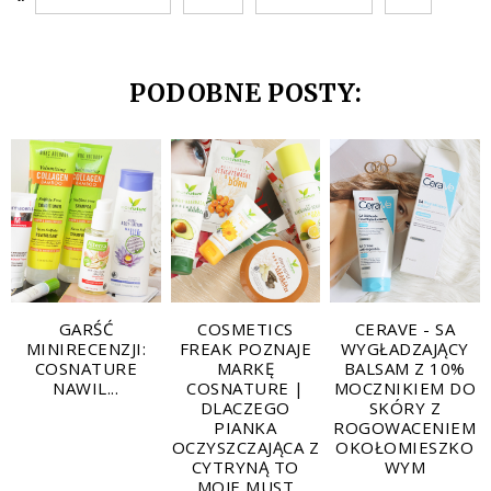
PODOBNE POSTY:
GARŚĆ
COSMETICS
CERAVE - SA
MINIRECENZJI:
FREAK POZNAJE
WYGŁADZAJĄCY
COSNATURE
MARKĘ
BALSAM Z 10%
NAWIL...
COSNATURE |
MOCZNIKIEM DO
DLACZEGO
SKÓRY Z
PIANKA
ROGOWACENIEM
OCZYSZCZAJĄCA Z
OKOŁOMIESZKO
CYTRYNĄ TO
WYM
MOJE MUST