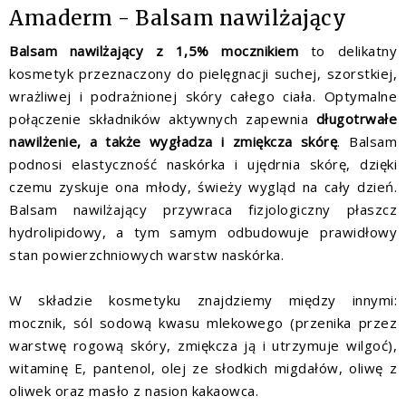
Amaderm - Balsam nawilżający
Balsam nawilżający z 1,5% mocznikiem
to delikatny
kosmetyk przeznaczony do pielęgnacji suchej, szorstkiej,
wrażliwej i podrażnionej skóry całego ciała. Optymalne
połączenie składników aktywnych zapewnia
długotrwałe
nawilżenie, a także wygładza i zmiękcza skórę
. Balsam
podnosi elastyczność naskórka i ujędrnia skórę, dzięki
czemu zyskuje ona młody, świeży wygląd na cały dzień.
Balsam nawilżający przywraca fizjologiczny płaszcz
hydrolipidowy, a tym samym odbudowuje prawidłowy
stan powierzchniowych warstw naskórka.
W składzie kosmetyku znajdziemy między innymi:
mocznik, sól sodową kwasu mlekowego (przenika przez
warstwę rogową skóry, zmiękcza ją i utrzymuje wilgoć),
witaminę E, pantenol, olej ze słodkich migdałów, oliwę z
oliwek oraz masło z nasion kakaowca.