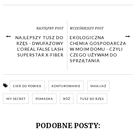
NASTĘPNY POST
WCZEŚNIEJSZY POST
NAJLEPSZY TUSZ DO
EKOLOGICZNA
RZĘS - DWUFAZOWY
CHEMIA GOSPODARCZA
L'OREAL FALSE LASH
W MOIM DOMU - CZYLI
SUPERSTAR X-FIBER
CZEGO UŻYWAM DO
SPRZĄTANIA
CIEŃ DO POWIEK
KONTUROWANIE
MAKIJAŻ
MY SECRET
POMADKA
RÓŻ
TUSZ DO RZĘS
PODOBNE POSTY: