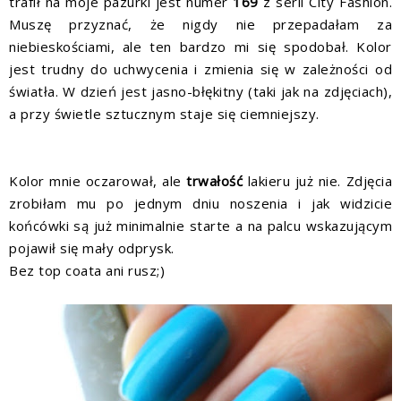
trafił na moje pazurki jest numer
169
z serii City Fashion.
Muszę przyznać, że nigdy nie przepadałam za
niebieskościami, ale ten bardzo mi się spodobał. Kolor
jest trudny do uchwycenia i zmienia się w zależności od
światła. W dzień jest jasno-błękitny (taki jak na zdjęciach),
a przy świetle sztucznym staje się ciemniejszy.
Kolor mnie oczarował, ale
trwałość
lakieru już nie. Zdjęcia
zrobiłam mu po jednym dniu noszenia i jak widzicie
końcówki są już minimalnie starte a na palcu wskazującym
pojawił się mały odprysk.
Bez top coata ani rusz;)