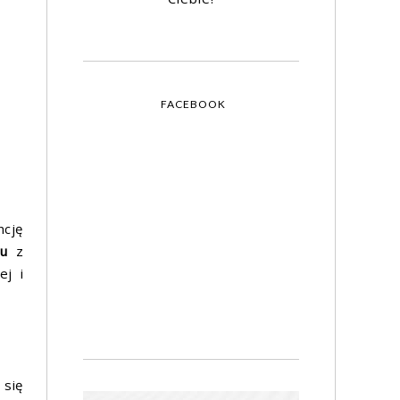
FACEBOOK
ncję
czu
z
ej i
 się