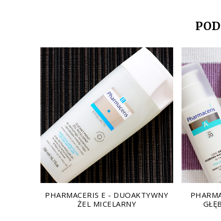
POD
PHARMACERIS E - DUOAKTYWNY
PHARMA
ŻEL MICELARNY
GŁĘ