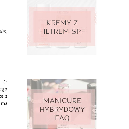
lin,
s (z
rego
że z
i ma