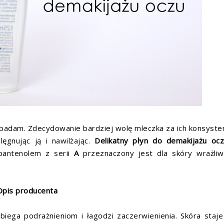
epadam. Zdecydowanie bardziej wolę mleczka za ich konsyste
lęgnując ją i nawilżając.
Delikatny płyn do demakijażu o
pantenolem z serii
A
przeznaczony jest dla skóry wrażliw
Opis producenta
obiega podrażnieniom i łagodzi zaczerwienienia. Skóra staje