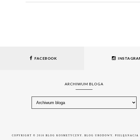
FACEBOOK
INSTAGRA
ARCHIWUM BLOGA
COPYRIGHT © 2016
BLOG KOSMETYCZNY. BLOG URODOWY. PIELĘGNACJA