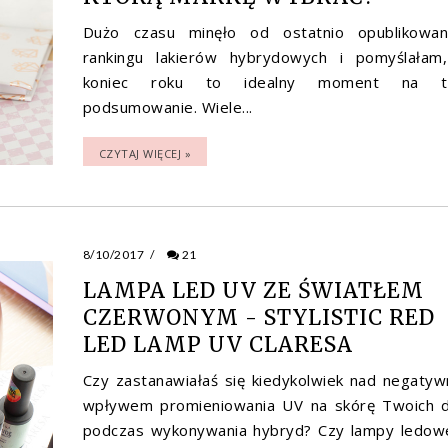
Dużo czasu minęło od ostatnio opublikowa
rankingu lakierów hybrydowych i pomyślałam
koniec roku to idealny moment na ta
podsumowanie. Wiele...
CZYTAJ WIĘCEJ »
8/10/2017
/
21
LAMPA LED UV ZE ŚWIATŁEM
CZERWONYM - STYLISTIC RED
LED LAMP UV CLARESA
Czy zastanawiałaś się kiedykolwiek nad negaty
wpływem promieniowania UV na skórę Twoich d
podczas wykonywania hybryd? Czy lampy ledow