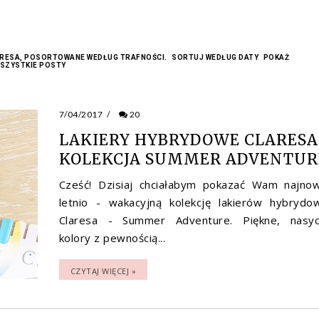
RESA
, POSORTOWANE WEDŁUG TRAFNOŚCI.
SORTUJ WEDŁUG DATY
POKAŻ
SZYSTKIE POSTY
7/04/2017
/
20
LAKIERY HYBRYDOWE CLARESA
KOLEKCJA SUMMER ADVENTUR
Cześć! Dzisiaj chciałabym pokazać Wam najno
letnio - wakacyjną kolekcję lakierów hybrydo
Claresa - Summer Adventure. Piękne, nasy
kolory z pewnością...
CZYTAJ WIĘCEJ »