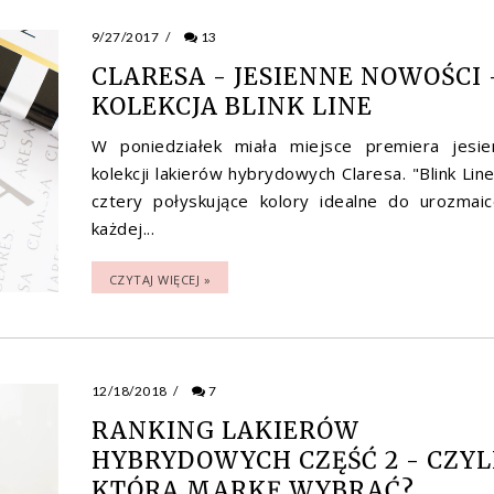
9/27/2017
/
13
CLARESA - JESIENNE NOWOŚCI 
KOLEKCJA BLINK LINE
W poniedziałek miała miejsce premiera jesie
kolekcji lakierów hybrydowych Claresa. "Blink Line
cztery połyskujące kolory idealne do urozmaic
każdej...
CZYTAJ WIĘCEJ »
12/18/2018
/
7
RANKING LAKIERÓW
HYBRYDOWYCH CZĘŚĆ 2 - CZYL
KTÓRĄ MARKĘ WYBRAĆ?