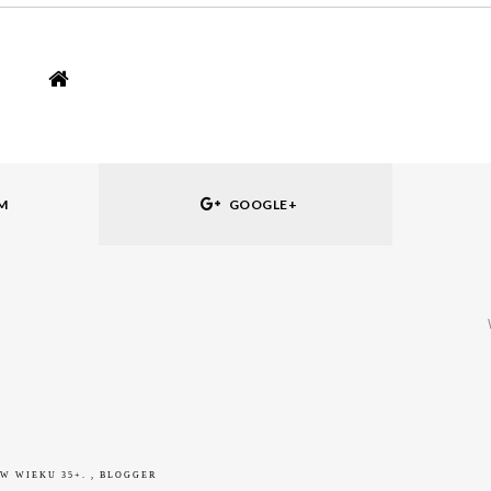
M
GOOGLE+
 W WIEKU 35+.
, BLOGGER