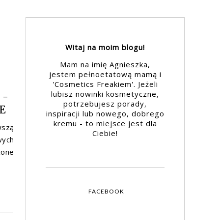
Witaj na moim blogu!
Mam na imię Agnieszka,
jestem pełnoetatową mamą i
'Cosmetics Freakiem'. Jeżeli
lubisz nowinki kosmetyczne,
 -
potrzebujesz porady,
E
inspiracji lub nowego, dobrego
kremu - to miejsce jest dla
wszą
Ciebie!
wych
cone
FACEBOOK