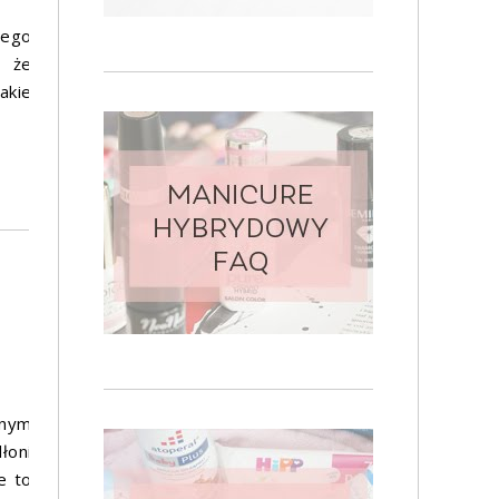
nego
, że
kie
wnym
łoni
e to