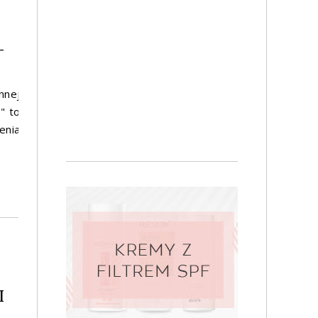
-
nnej
" to
enia
I