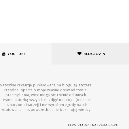
YOUTUBE
BLOGLOVIN
Wszystkie recenzje publikowane na blogu są szczere i
rzetelne, oparte o moje własne doświadczenia i
przemyślenia, więc mogą się różnić od innych.
Jestem autorką wszystkich zdjęć na blogu (o ile nie
oznaczono inaczej) i nie wyrażam zgody na ich
kopiowanie i rozpowszechnianie bez mojej wiedzy.
BLOG DESIGN:
KAROGRAFIA.PL