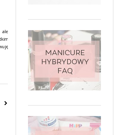
 ale
tkim
uję