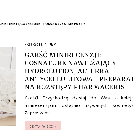
H ETYKIETĄ
COSNATURE
.
POKAŻ WSZYSTKIE POSTY
4/23/2018
/
9
GARŚĆ MINIRECENZJI:
COSNATURE NAWILŻAJĄCY
HYDROLOTION, ALTERRA
ANTYCELLULITOWA I PREPARA
NA ROZSTĘPY PHARMACERIS
Cześć! Przychodzę dzisiaj do Was z kolej
minirecenzjami ostatnio używanych kosmety
Zapraszam!...
CZYTAJ WIĘCEJ »