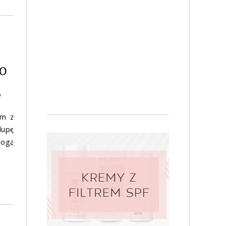
O
?
em z
lupę
mogą