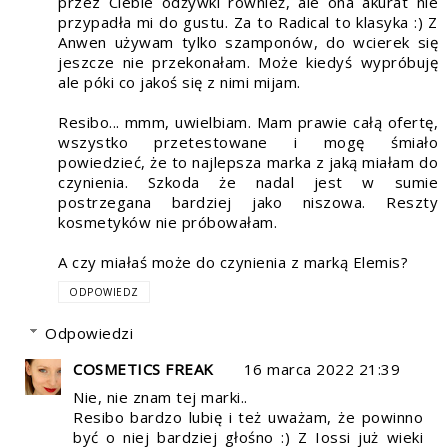
przez Ciebie odżywki również, ale ona akurat nie
przypadła mi do gustu. Za to Radical to klasyka :) Z
Anwen używam tylko szamponów, do wcierek się
jeszcze nie przekonałam. Może kiedyś wypróbuję
ale póki co jakoś się z nimi mijam.
Resibo... mmm, uwielbiam. Mam prawie całą ofertę,
wszystko przetestowane i mogę śmiało
powiedzieć, że to najlepsza marka z jaką miałam do
czynienia. Szkoda że nadal jest w sumie
postrzegana bardziej jako niszowa. Reszty
kosmetyków nie próbowałam.
A czy miałaś może do czynienia z marką Elemis?
ODPOWIEDZ
Odpowiedzi
COSMETICS FREAK
16 marca 2022 21:39
Nie, nie znam tej marki..
Resibo bardzo lubię i też uważam, że powinno
być o niej bardziej głośno :) Z Iossi już wieki