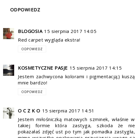
ODPOWIEDZ
BLOGOSIA
15 sierpnia 2017 14:05
Red carpet wygląda ekstra!
ODPOWIEDZ
KOSMETYCZNE PASJE
15 sierpnia 2017 14:15
Jestem zachwycona kolorami i pigmentacją;) kuszą
mnie bardzo!
ODPOWIEDZ
O C Z K O
15 sierpnia 2017 14:51
Jestem miłośniczką matowych szminek, właśnie w
takiej formie która zastyga, szkoda że nie
pokazałaś zdjęć ust po tym jak pomadka zastygła,
mimo wszystko opakowania przyciągają uwagę są