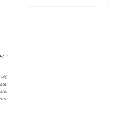
ką i
G-40
ate,
ate,
sium