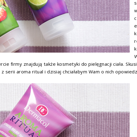
s
w
c
k
k
W
cie firmy znajdują także kosmetyki do pielęgnacji ciała. Skus
z serii aroma ritual i dzisiaj chciałabym Wam o nich opowiedz