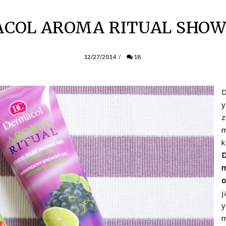
COL AROMA RITUAL SHOW
12/27/2014
/
18
y
z
k
o
j
y
m