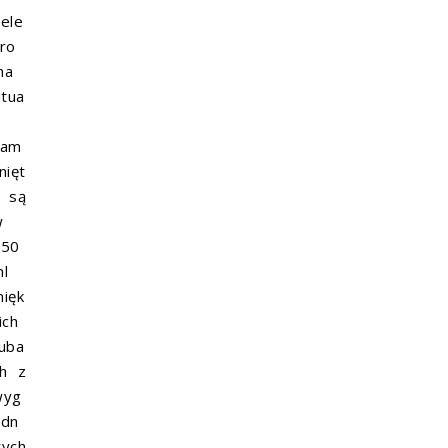
ele
ro
ma
itua
zam
nięt
 są
w
250
l
ięk
ich
uba
h z
wyg
odn
wych