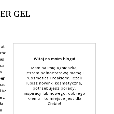
ER GEL
Dot
chc
Witaj na moim blogu!
as
mar
Mam na imię Agnieszka,
a
jestem pełnoetatową mamą i
'Cosmetics Freakiem'. Jeżeli
Der
lubisz nowinki kosmetyczne,
mac
potrzebujesz porady,
l
ko
inspiracji lub nowego, dobrego
arz
kremu - to miejsce jest dla
Ciebie!
ła
i