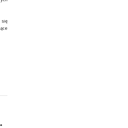
 się
iące