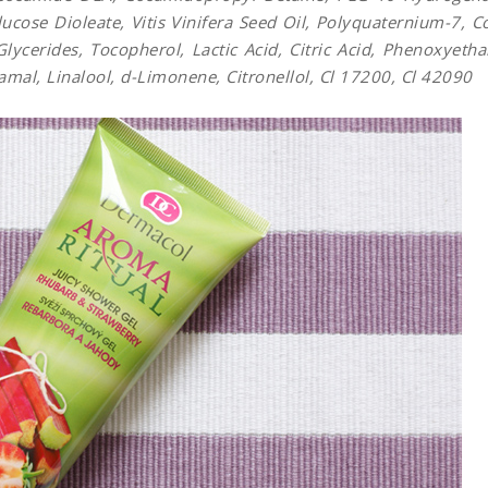
cose Dioleate, Vitis Vinifera Seed Oil, Polyquaternium-7, C
ycerides, Tocopherol, Lactic Acid, Citric Acid, Phenoxyetha
mal, Linalool, d-Limonene, Citronellol, Cl 17200, Cl 42090