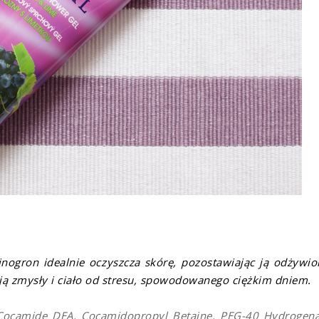
inogron idealnie oczyszcza skórę, pozostawiając ją odżywio
ją zmysły i ciało od stresu, spowodowanego ciężkim dniem.
 Cocamide DEA, Cocamidopropyl Betaine, PEG-40 Hydrogen