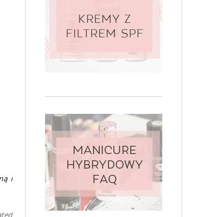
ną i
ated