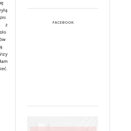
ię
yłą
zni
FACEBOOK
e z
olo
rów
ą.
izy
iłam
ieć.