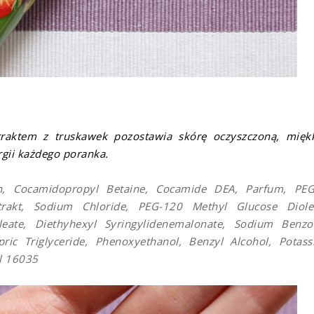
raktem z truskawek pozostawia skórę oczyszczoną, mięk
gii każdego poranka.
n, Cocamidopropyl Betaine, Cocamide DEA, Parfum, PE
trakt, Sodium Chloride, PEG-120 Methyl Glucose Diole
leate, Diethyhexyl Syringylidenemalonate, Sodium Benzo
apric Triglyceride, Phenoxyethanol, Benzyl Alcohol, Potas
 Cl 16035