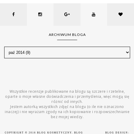
ARCHIWUM BLOGA
Wszystkie recenzje publikowane na blogu są szczere i rzetelne,
oparte o moje własne doświadczenia i przemyślenia, więc mogą się
różnić od innych.
Jestem autorką wszystkich zdjęć na blogu (o ile nie oznaczono
inaczej) i nie wyrażam zgody na ich kopiowanie i rozpowszechnianie
bez mojej wiedzy.
COPYRIGHT © 2016
BLOG KOSMETYCZNY. BLOG
BLOG DESIGN: