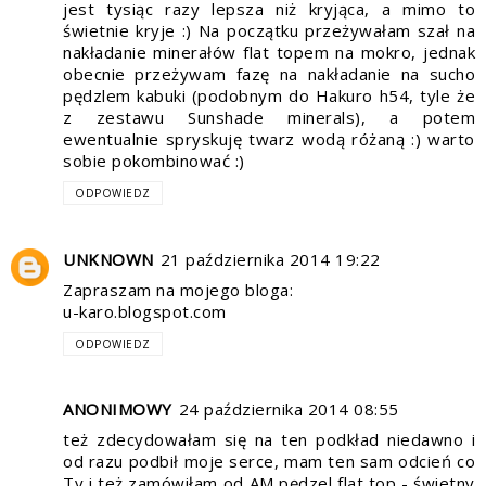
jest tysiąc razy lepsza niż kryjąca, a mimo to
świetnie kryje :) Na początku przeżywałam szał na
nakładanie minerałów flat topem na mokro, jednak
obecnie przeżywam fazę na nakładanie na sucho
pędzlem kabuki (podobnym do Hakuro h54, tyle że
z zestawu Sunshade minerals), a potem
ewentualnie spryskuję twarz wodą różaną :) warto
sobie pokombinować :)
ODPOWIEDZ
UNKNOWN
21 października 2014 19:22
Zapraszam na mojego bloga:
u-karo.blogspot.com
ODPOWIEDZ
ANONIMOWY
24 października 2014 08:55
też zdecydowałam się na ten podkład niedawno i
od razu podbił moje serce, mam ten sam odcień co
Ty i też zamówiłam od AM pędzel flat top - świetny