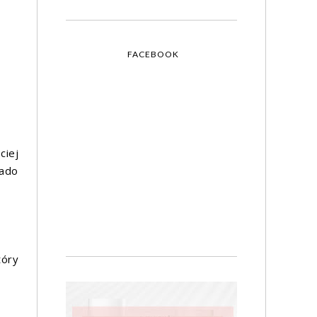
FACEBOOK
ciej
lado
tóry