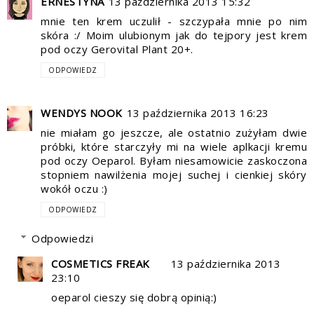
ERNESTYNA
13 października 2013 15:32
mnie ten krem uczulił - szczypała mnie po nim
skóra :/ Moim ulubionym jak do tejpory jest krem
pod oczy Gerovital Plant 20+.
ODPOWIEDZ
WENDYS NOOK
13 października 2013 16:23
nie miałam go jeszcze, ale ostatnio zużyłam dwie
próbki, które starczyły mi na wiele aplkacji kremu
pod oczy Oeparol. Byłam niesamowicie zaskoczona
stopniem nawilżenia mojej suchej i cienkiej skóry
wokół oczu :)
ODPOWIEDZ
Odpowiedzi
COSMETICS FREAK
13 października 2013
23:10
oeparol cieszy się dobrą opinią:)