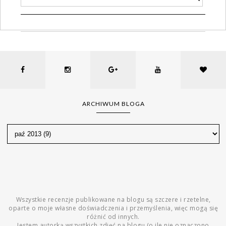
ARCHIWUM BLOGA
Wszystkie recenzje publikowane na blogu są szczere i rzetelne,
oparte o moje własne doświadczenia i przemyślenia, więc mogą się
różnić od innych.
Jestem autorką wszystkich zdjęć na blogu (o ile nie oznaczono