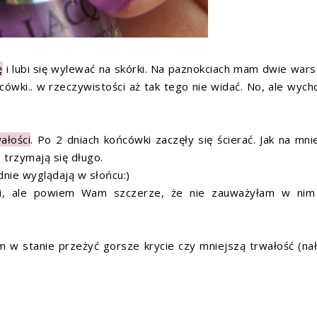
ę
i lubi się wylewać na skórki. Na paznokciach mam dwie war
ńcówki.. w rzeczywistości aż tak tego nie widać. No, ale wych
ałości
. Po 2 dniach końcówki zaczęły się ścierać. Jak na mni
e trzymają się długo.
adnie wyglądają w słońcu:)
i, ale powiem Wam szczerze, że nie zauważyłam w nim 
 w stanie przeżyć gorsze krycie czy mniejszą trwałość (na