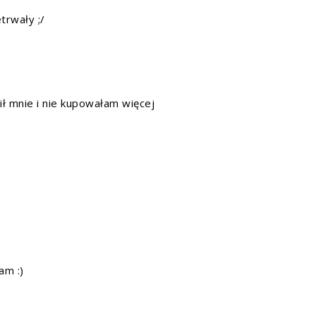
trwały ;/
cił mnie i nie kupowałam więcej
am :)