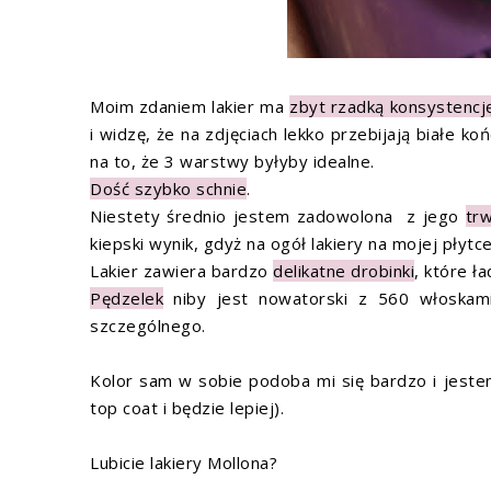
Moim zdaniem lakier ma
zbyt rzadką konsystencj
i widzę, że na zdjęciach lekko przebijają białe ko
na to, że 3 warstwy byłyby idealne.
Dość szybko schnie
.
Niestety średnio jestem zadowolona z jego
trw
kiepski wynik, gdyż na ogół lakiery na mojej płytc
Lakier zawiera bardzo
delikatne drobinki
, które ł
Pędzelek
niby jest nowatorski z 560 włoskam
szczególnego.
Kolor sam w sobie podoba mi się bardzo i jestem
top coat i będzie lepiej).
Lubicie lakiery Mollona?