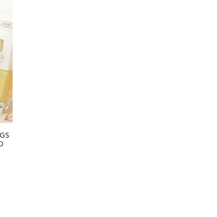
NGS
O