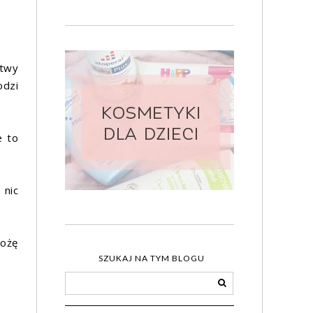
stwy
odzi
e to
nic
łożę
SZUKAJ NA TYM BLOGU