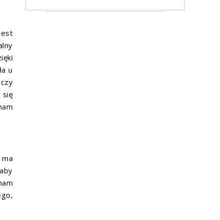
Jest
alny
ięki
ła u
 czy
 się
 nam
e ma
 aby
 nam
ego,