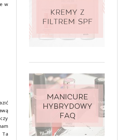
ne w
azić
tawą
 czy
 nam
. Ta