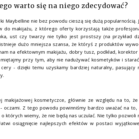
zego warto się na niego zdecydować?
ki Maybelline nie bez powodu cieszą się dużą popularnością. 
do makijażu, z którego oferty korzystają także profesjon
ka, ust czy twarzy nie tylko jest prostszy (na przykład dz
istnieje dużo mniejsza szansa, że któryś z produktów wywo
y nam na efektownym makijażu, dobry tusz, podkład, korektor
amiętajmy przy tym, aby nie nadużywać kosmetyków i starać
cery - dzięki temu uzyskamy bardziej naturalny, pasujący
y.
j makijażowej kosmetyczce, głównie ze względu na to, ż
y - oczami. Z tego powodu powinniśmy bardzo uważać na to,
, o których wiemy, że nie będą nas uczulać. Nie tylko pozwoli
łatwi osiągnięcie najlepszych efektów w postaci wyjątkow