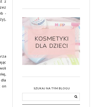
kt z
rzez
eb -
ży),
arza
ając
woli
ekę,
 dla
t on
SZUKAJ NA TYM BLOGU