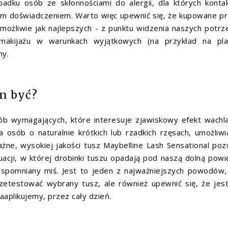
padku osób ze skłonnościami do alergii, dla których konta
ym doświadczeniem. Warto więc upewnić się, że kupowane p
możliwie jak najlepszych - z punktu widzenia naszych potrz
 makijażu w warunkach wyjątkowych (na przykład na pla
ny.
en być?
b wymagających, które interesuje zjawiskowy efekt wachl
a osób o naturalnie krótkich lub rzadkich rzęsach, umożliwi
żne, wysokiej jakości tusz Maybelline Lash Sensational poz
uacji, w której drobinki tuszu opadają pod naszą dolną powi
wspomniany miś. Jest to jeden z najważniejszych powodów,
zetestować wybrany tusz, ale również upewnić się, że jes
aaplikujemy, przez cały dzień.