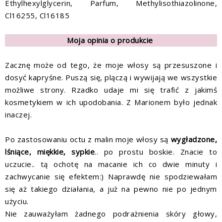
Ethylhexylglycerin, Parfum, Methylisothiazolinone,
Cl16255, Cl16185
Moja opinia o produkcie
Zacznę może od tego, że moje włosy są przesuszone i
dosyć kapryśne. Puszą się, plączą i wywijają we wszystkie
możliwe strony. Rzadko udaje mi się trafić z jakimś
kosmetykiem w ich upodobania. Z Marionem było jednak
inaczej.
Po zastosowaniu octu z malin moje włosy są
wygładzone,
lśniące, miękkie, sypkie
.. po prostu boskie. Znacie to
uczucie.. tą ochotę na macanie ich co dwie minuty i
zachwycanie się efektem:) Naprawdę nie spodziewałam
się aż takiego działania, a już na pewno nie po jednym
użyciu.
Nie zauważyłam żadnego podrażnienia skóry głowy,