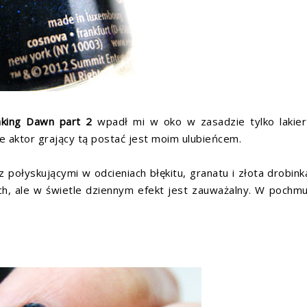
aking Dawn part 2
wpadł mi w oko w zasadzie tylko lakie
e aktor grający tą postać jest moim ulubieńcem.
 połyskującymi w odcieniach błękitu, granatu i złota drobink
ach, ale w świetle dziennym efekt jest zauważalny. W pochm