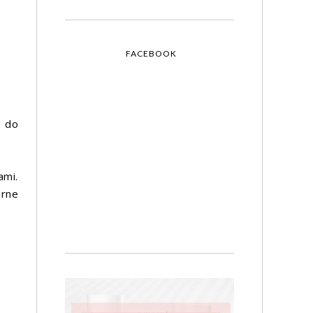
FACEBOOK
r do
ami.
urne