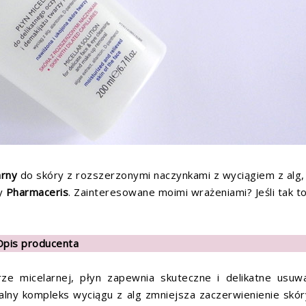
arny
do skóry z rozszerzonymi naczynkami z wyciągiem z alg,
my
Pharmaceris
. Zainteresowane moimi wrażeniami? Jeśli tak t
Opis producenta
rze micelarnej, płyn zapewnia skuteczne i delikatne usuw
alny kompleks wyciągu z alg zmniejsza zaczerwienienie skór