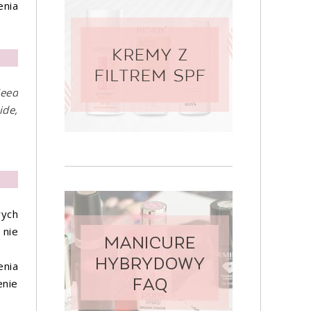
enia
Seed
ide,
rych
 nie
enia
enie