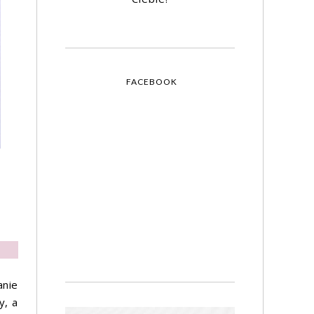
FACEBOOK
o
anie
y, a