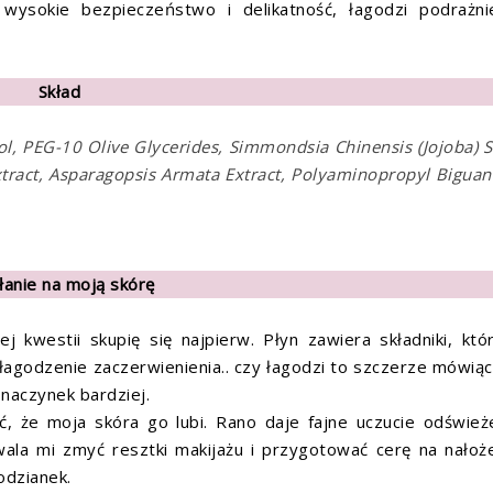
 wysokie bezpieczeństwo i delikatność, łagodzi podrażni
Skład
ol, PEG-10 Olive Glycerides, Simmondsia Chinensis (Jojoba) 
xtract, Asparagopsis Armata Extract, Polyaminopropyl Biguan
łanie na moją skórę
 kwestii skupię się najpierw. Płyn zawiera składniki, któ
łagodzenie zaczerwienienia.. czy łagodzi to szczerze mówiąc
 naczynek bardziej.
 że moja skóra go lubi. Rano daje fajne uczucie odśwież
ala mi zmyć resztki makijażu i przygotować cerę na nałoż
odzianek.