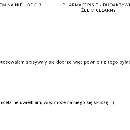
EM NA NIE... ODC. 3
PHARMACERIS E - DUOAKTYW
ŻEL MICELARNY
 stosowałam spisywały się dobrze więc pewnie i z tego był
celarne uwielbiam, więc może na niego się skuszę :-)