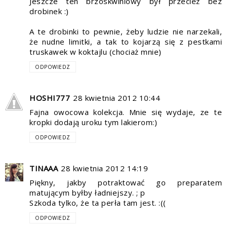
Jeszcze ten brzoskwiniowy był przecież bez
drobinek :)
A te drobinki to pewnie, żeby ludzie nie narzekali,
że nudne limitki, a tak to kojarzą się z pestkami
truskawek w koktajlu (chociaż mnie)
ODPOWIEDZ
HOSHI777
28 kwietnia 2012 10:44
Fajna owocowa kolekcja. Mnie się wydaje, ze te
kropki dodają uroku tym lakierom:)
ODPOWIEDZ
TINAAA
28 kwietnia 2012 14:19
Piękny, jakby potraktować go preparatem
matującym byłby ładniejszy. ; p
Szkoda tylko, że ta perła tam jest. :((
ODPOWIEDZ