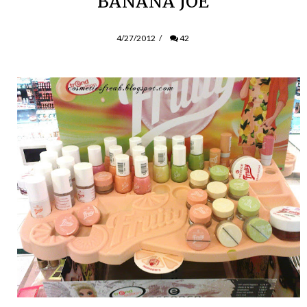
BANANA JOE
4/27/2012
/
42