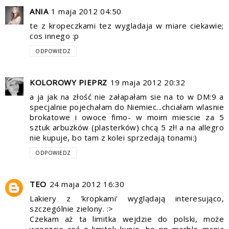
ANIA
1 maja 2012 04:50
te z kropeczkami tez wygladaja w miare ciekawie;
cos innego :p
ODPOWIEDZ
KOLOROWY PIEPRZ
19 maja 2012 20:32
a ja jak na złość nie załapałam sie na to w DM:9 a
specjalnie pojechałam do Niemiec...chciałam wlasnie
brokatowe i owoce fimo- w moim miescie za 5
sztuk arbuzków (plasterków) chcą 5 zł! a na allegro
nie kupuje, bo tam z kolei sprzedają tonami:)
ODPOWIEDZ
TEO
24 maja 2012 16:30
Lakiery z 'kropkami' wyglądają interesująco,
szczególnie zielony. :>
Czekam aż ta limitka wejdzie do polski, może
wreszcie coś z limitek kupię, bo np marble mania