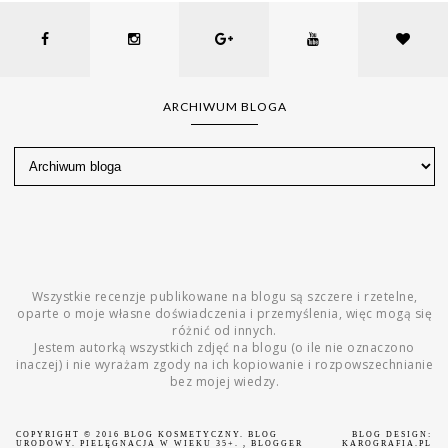
ARCHIWUM BLOGA
Wszystkie recenzje publikowane na blogu są szczere i rzetelne,
oparte o moje własne doświadczenia i przemyślenia, więc mogą się
różnić od innych.
Jestem autorką wszystkich zdjęć na blogu (o ile nie oznaczono
inaczej) i nie wyrażam zgody na ich kopiowanie i rozpowszechnianie
bez mojej wiedzy.
COPYRIGHT © 2016
BLOG KOSMETYCZNY. BLOG
BLOG DESIGN:
URODOWY. PIELĘGNACJA W WIEKU 35+.
, BLOGGER
KAROGRAFIA.PL