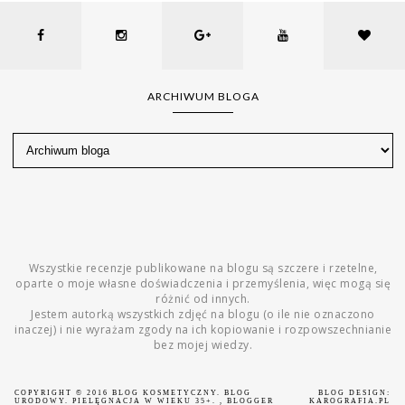
ARCHIWUM BLOGA
Wszystkie recenzje publikowane na blogu są szczere i rzetelne,
oparte o moje własne doświadczenia i przemyślenia, więc mogą się
różnić od innych.
Jestem autorką wszystkich zdjęć na blogu (o ile nie oznaczono
inaczej) i nie wyrażam zgody na ich kopiowanie i rozpowszechnianie
bez mojej wiedzy.
COPYRIGHT © 2016
BLOG KOSMETYCZNY. BLOG
BLOG DESIGN:
URODOWY. PIELĘGNACJA W WIEKU 35+.
, BLOGGER
KAROGRAFIA.PL