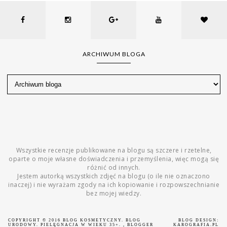
ARCHIWUM BLOGA
Wszystkie recenzje publikowane na blogu są szczere i rzetelne,
oparte o moje własne doświadczenia i przemyślenia, więc mogą się
różnić od innych.
Jestem autorką wszystkich zdjęć na blogu (o ile nie oznaczono
inaczej) i nie wyrażam zgody na ich kopiowanie i rozpowszechnianie
bez mojej wiedzy.
COPYRIGHT © 2016
BLOG KOSMETYCZNY. BLOG
BLOG DESIGN:
URODOWY. PIELĘGNACJA W WIEKU 35+.
, BLOGGER
KAROGRAFIA.PL