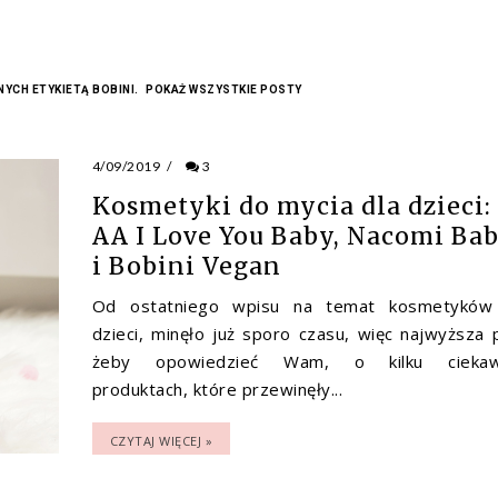
YCH ETYKIETĄ
BOBINI
.
POKAŻ WSZYSTKIE POSTY
4/09/2019
/
3
Kosmetyki do mycia dla dzieci:
AA I Love You Baby, Nacomi Ba
i Bobini Vegan
Od ostatniego wpisu na temat kosmetyków
dzieci, minęło już sporo czasu, więc najwyższa 
żeby opowiedzieć Wam, o kilku ciekaw
produktach, które przewinęły...
CZYTAJ WIĘCEJ »