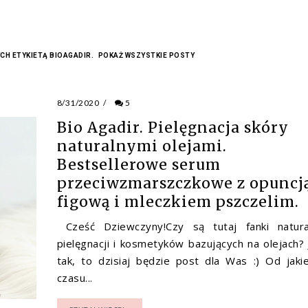
CH ETYKIETĄ
BIOAGADIR
.
POKAŻ WSZYSTKIE POSTY
8/31/2020
/
5
Bio Agadir. Pielęgnacja skóry
naturalnymi olejami.
Bestsellerowe serum
przeciwzmarszczkowe z opuncj
figową i mleczkiem pszczelim.
Cześć Dziewczyny!Czy są tutaj fanki natura
pielęgnacji i kosmetyków bazujących na olejach? J
tak, to dzisiaj będzie post dla Was :) Od jaki
czasu...