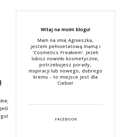
Witaj na moim blogu!
Mam na imię Agnieszka,
jestem pełnoetatową mamą i
'Cosmetics Freakiem'. Jeżeli
lubisz nowinki kosmetyczne,
potrzebujesz porady,
inspiracji lub nowego, dobrego
kremu - to miejsce jest dla
ą
Ciebie!
lnej
eśli
egoś
FACEBOOK