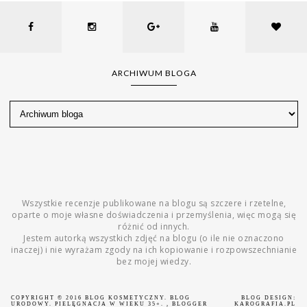
ARCHIWUM BLOGA
Wszystkie recenzje publikowane na blogu są szczere i rzetelne,
oparte o moje własne doświadczenia i przemyślenia, więc mogą się
różnić od innych.
Jestem autorką wszystkich zdjęć na blogu (o ile nie oznaczono
inaczej) i nie wyrażam zgody na ich kopiowanie i rozpowszechnianie
bez mojej wiedzy.
COPYRIGHT © 2016
BLOG KOSMETYCZNY. BLOG
BLOG DESIGN:
URODOWY. PIELĘGNACJA W WIEKU 35+.
, BLOGGER
KAROGRAFIA.PL