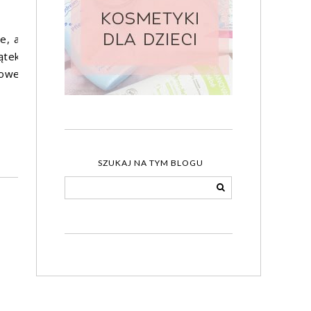
e, a
ątek
wowe
SZUKAJ NA TYM BLOGU