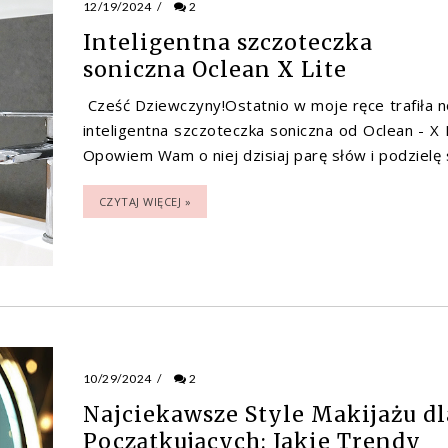
12/19/2024
/
2
Inteligentna szczoteczka
soniczna Oclean X Lite
Cześć Dziewczyny!Ostatnio w moje ręce trafiła 
inteligentna szczoteczka soniczna od Oclean - X L
Opowiem Wam o niej dzisiaj parę słów i podzielę si
CZYTAJ WIĘCEJ »
10/29/2024
/
2
Najciekawsze Style Makijażu dl
Początkujących: Jakie Trendy