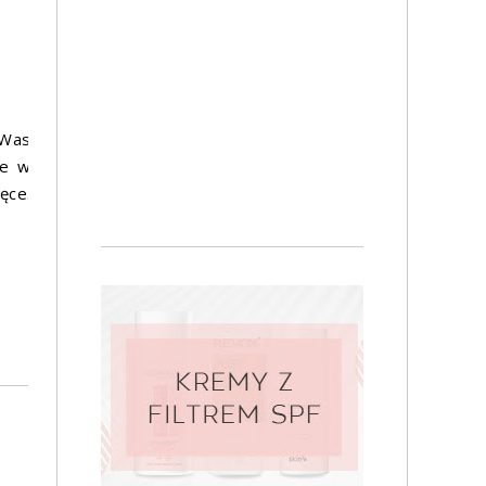
 Was
re w
ęce.