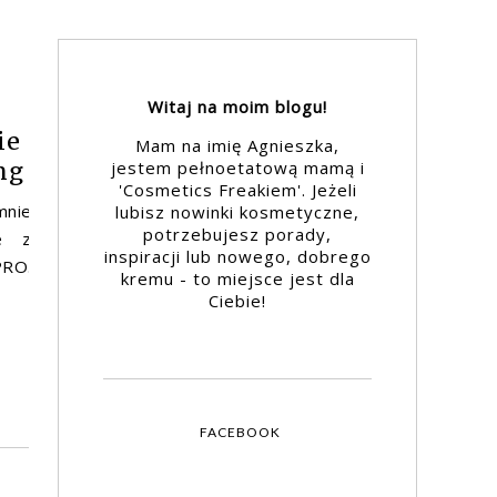
Witaj na moim blogu!
ie
Mam na imię Agnieszka,
jestem pełnoetatową mamą i
ng
'Cosmetics Freakiem'. Jeżeli
mnie
lubisz nowinki kosmetyczne,
potrzebujesz porady,
e z
inspiracji lub nowego, dobrego
PRO.
kremu - to miejsce jest dla
Ciebie!
FACEBOOK