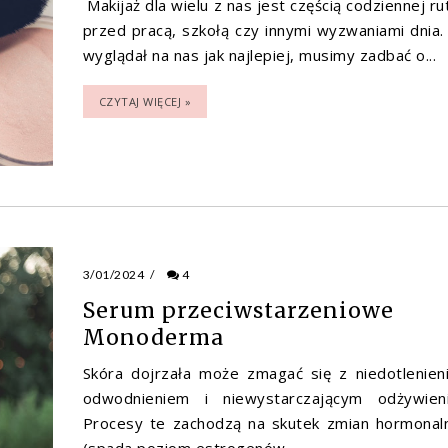
Makijaż dla wielu z nas jest częścią codziennej ru
przed pracą, szkołą czy innymi wyzwaniami dnia.
wyglądał na nas jak najlepiej, musimy zadbać o...
CZYTAJ WIĘCEJ »
3/01/2024
/
4
Serum przeciwstarzeniowe
Monoderma
Skóra dojrzała może zmagać się z niedotlenien
odwodnieniem i niewystarczającym odżywien
Procesy te zachodzą na skutek zmian hormonal
(spada poziom estrogenów...