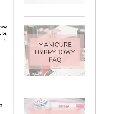
nowa
ite.
ę...
a