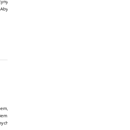
tyny
 Aby
iem,
iem.
nych