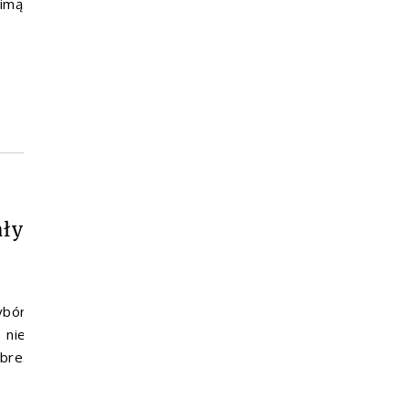
imą.
ały
ybór
 nie
bre.