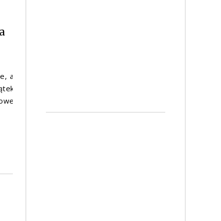
a
e, a
ątek
wowe