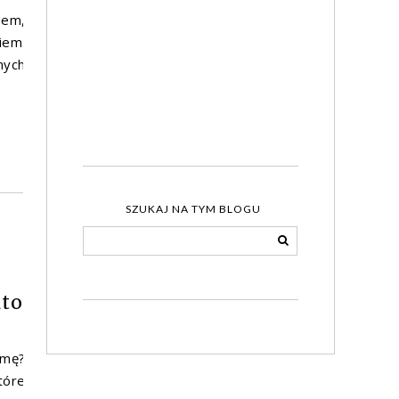
iem,
iem.
nych
SZUKAJ NA TYM BLOGU
ato
imę?
tóre