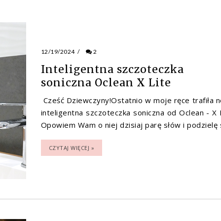
12/19/2024
/
2
Inteligentna szczoteczka
soniczna Oclean X Lite
Cześć Dziewczyny!Ostatnio w moje ręce trafiła 
inteligentna szczoteczka soniczna od Oclean - X L
Opowiem Wam o niej dzisiaj parę słów i podzielę si
CZYTAJ WIĘCEJ »