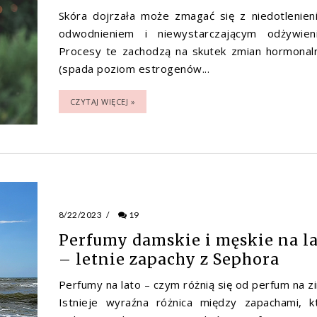
Skóra dojrzała może zmagać się z niedotlenien
odwodnieniem i niewystarczającym odżywien
Procesy te zachodzą na skutek zmian hormonal
(spada poziom estrogenów...
CZYTAJ WIĘCEJ »
8/22/2023
/
19
Perfumy damskie i męskie na l
– letnie zapachy z Sephora
Perfumy na lato – czym różnią się od perfum na z
Istnieje wyraźna różnica między zapachami, k