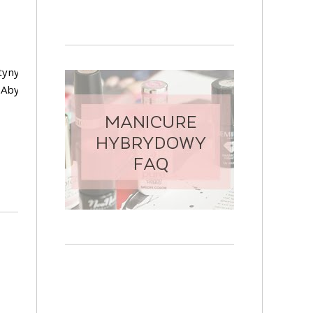
tyny
 Aby