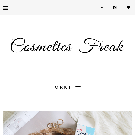
≡
MENU