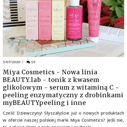
5/07/2020
/
19
Miya Cosmetics - Nowa linia
BEAUTY.lab - tonik z kwasem
glikolowym - serum z witaminą C -
peeling enzymatyczny z drobinkami
myBEAUTYpeeling i inne
Cześć Dziewczyny! Słyszałyście już o nowych produktach
w ofercie naszej polskiej marki Miya Cosmetics? Jeśli nie,
to z chęcią Wam o nich opowiem i podzielę...